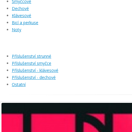
Smyčcové
Dechové
Klávesové
Bicí a perkuse
Noty
Příslušenství strunné
Příslušenství smyčce
Příslušenství - klávesové
Příslušenství - dechové
Ostatní