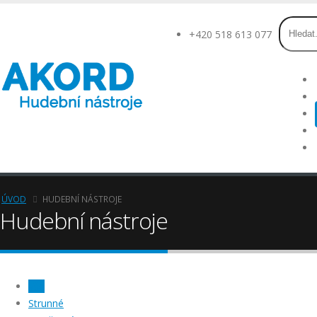
+420 518 613 077
ÚVOD
HUDEBNÍ NÁSTROJE
Hudební nástroje
Vše
Strunné