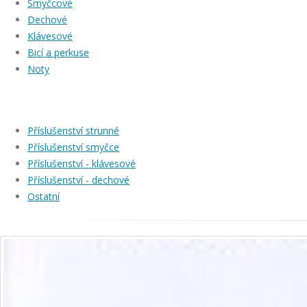
Smyčcové
Dechové
Klávesové
Bicí a perkuse
Noty
Příslušenství strunné
Příslušenství smyčce
Příslušenství - klávesové
Příslušenství - dechové
Ostatní