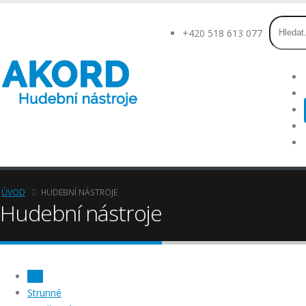
+420 518 613 077
ÚVOD
HUDEBNÍ NÁSTROJE
Hudební nástroje
Vše
Strunné