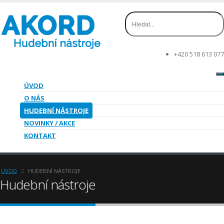
+420 518 613 077
ÚVOD
O NÁS
HUDEBNÍ NÁSTROJE
NOVINKY / AKCE
KONTAKT
ÚVOD
HUDEBNÍ NÁSTROJE
Hudební nástroje