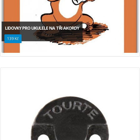
LIDOVKY PRO UKULELE NA TŘI AKORDY
139 Kč