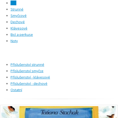
Vše
Strunné
Smyčcové
Dechové
Klávesové
Bicí a perkuse
Noty
Příslušenství strunné
Příslušenství smyčce
Příslušenství - klávesové
Příslušenství - dechové
Ostatní