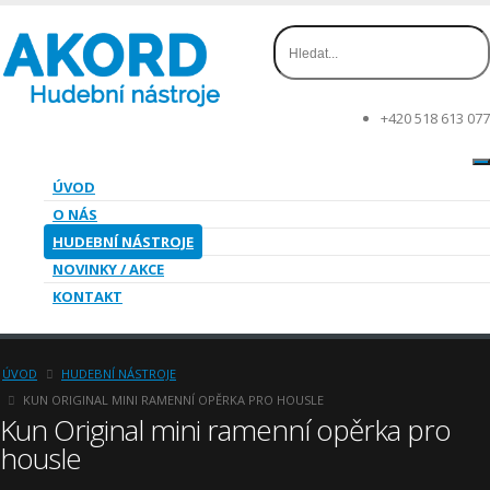
+420 518 613 077
ÚVOD
O NÁS
HUDEBNÍ NÁSTROJE
NOVINKY / AKCE
KONTAKT
ÚVOD
HUDEBNÍ NÁSTROJE
KUN ORIGINAL MINI RAMENNÍ OPĚRKA PRO HOUSLE
Kun Original mini ramenní opěrka pro
housle