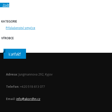
Zpět
KATEGORIE
Příslušenství smyčce
VÝROBCE
Kontakt
Adresa:
Jungmannova 292, Kyjov
Telefon:
+420 518 613 077
Email:
info@akordhn.cz