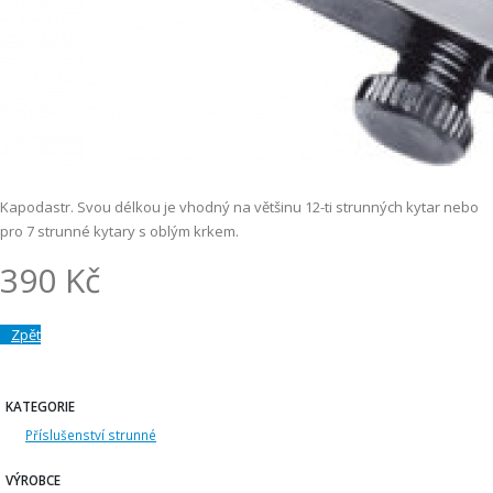
Kapodastr. Svou délkou je vhodný na většinu 12-ti strunných kytar nebo
pro 7 strunné kytary s oblým krkem.
390 Kč
Zpět
KATEGORIE
Příslušenství strunné
VÝROBCE