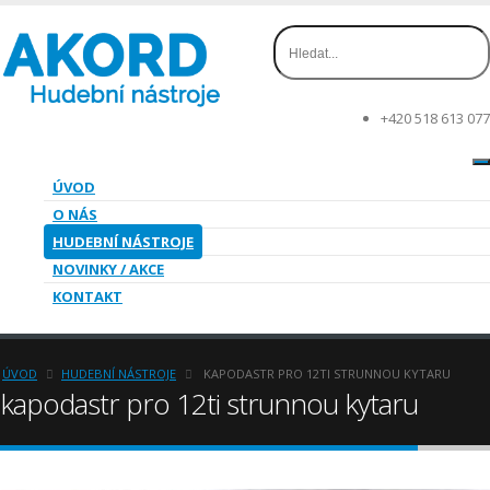
+420 518 613 077
ÚVOD
O NÁS
HUDEBNÍ NÁSTROJE
NOVINKY / AKCE
KONTAKT
ÚVOD
HUDEBNÍ NÁSTROJE
KAPODASTR PRO 12TI STRUNNOU KYTARU
kapodastr pro 12ti strunnou kytaru