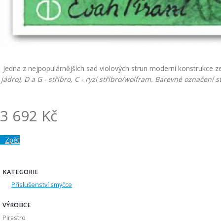
Jedna z nejpopulárnějších sad violových strun moderní konstrukce z
jádro), D a G - stříbro, C - ryzí stříbro/wolfram.
Barevné označení st
3 692 Kč
Zpět
KATEGORIE
Příslušenství smyčce
VÝROBCE
Pirastro