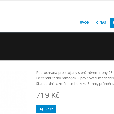
ÚVOD
O NÁS
Pop ochrana pro stojany s průměrem nohy 23 mm.
Decentní černý rámeček. Upevňovací mechani
Standardní rozměr husího krku 8 mm, průměr s
719 Kč
Zpět