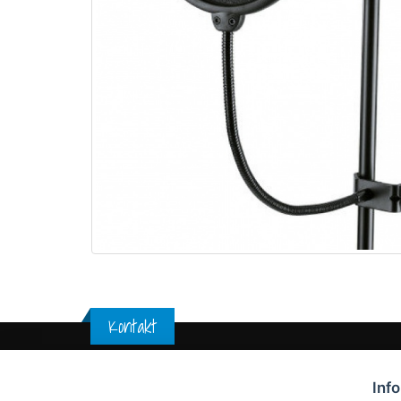
Kontakt
Inf
Adresa:
Jungmannova 292, Kyjov