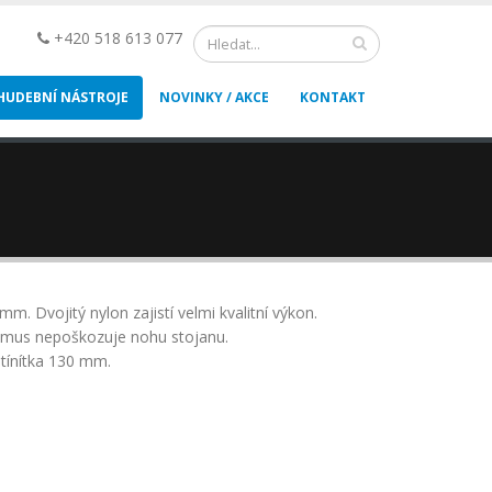
+420 518 613 077
HUDEBNÍ NÁSTROJE
NOVINKY / AKCE
KONTAKT
 Dvojitý nylon zajistí velmi kvalitní výkon.
smus nepoškozuje nohu stojanu.
tínítka 130 mm.