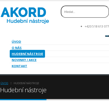
+420 518 613 077
ÚVOD
O NÁS
HUDEBNÍ NÁSTROJE
NOVINKY / AKCE
KONTAKT
ÚVOD
HUDEBNÍ NÁSTROJE
Hudební nástroje