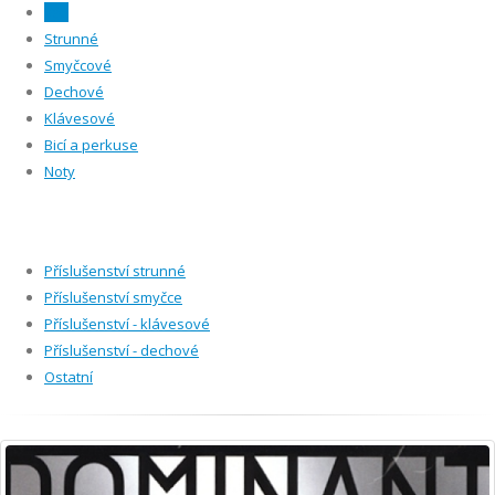
Vše
Strunné
Smyčcové
Dechové
Klávesové
Bicí a perkuse
Noty
Příslušenství strunné
Příslušenství smyčce
Příslušenství - klávesové
Příslušenství - dechové
Ostatní