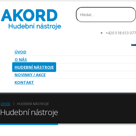
+420 518 613 077
ÚVOD
O NÁS
HUDEBNÍ NÁSTROJE
NOVINKY / AKCE
KONTAKT
ÚVOD
HUDEBNÍ NÁSTROJE
Hudební nástroje