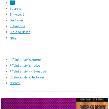
Vše
Strunné
Smyčcové
Dechové
Klávesové
Bicí a perkuse
Noty
Příslušenství strunné
Příslušenství smyčce
Příslušenství - klávesové
Příslušenství - dechové
Ostatní