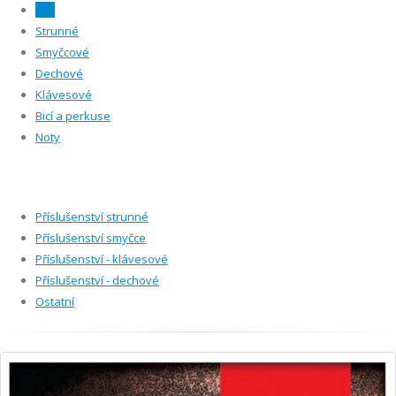
Vše
Strunné
Smyčcové
Dechové
Klávesové
Bicí a perkuse
Noty
Příslušenství strunné
Příslušenství smyčce
Příslušenství - klávesové
Příslušenství - dechové
Ostatní