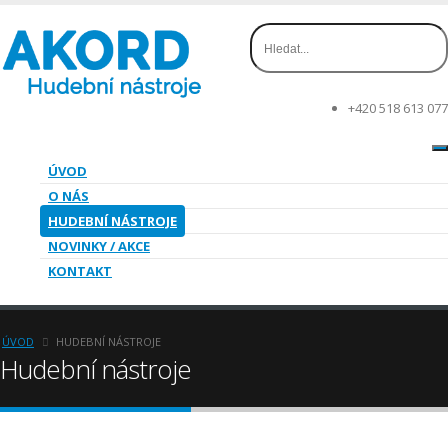
+420 518 613 077
ÚVOD
O NÁS
HUDEBNÍ NÁSTROJE
NOVINKY / AKCE
KONTAKT
ÚVOD
HUDEBNÍ NÁSTROJE
Hudební nástroje