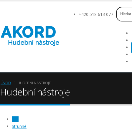
+420 518 613 077
ÚVOD
HUDEBNÍ NÁSTROJE
Hudební nástroje
Vše
Strunné