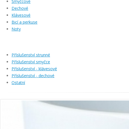
Smyčcové
Dechové
Klávesové
Bicí a perkuse
Noty
Příslušenství strunné
Příslušenství smyčce
Příslušenství - klávesové
Příslušenství - dechové
Ostatní