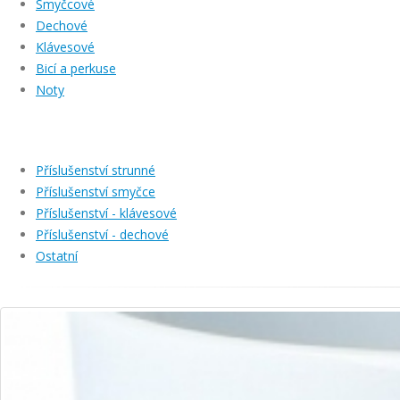
Smyčcové
Dechové
Klávesové
Bicí a perkuse
Noty
Příslušenství strunné
Příslušenství smyčce
Příslušenství - klávesové
Příslušenství - dechové
Ostatní