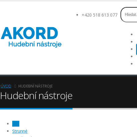
+420 518 613 077
ÚVOD
HUDEBNÍ NÁSTROJE
Hudební nástroje
Vše
Strunné