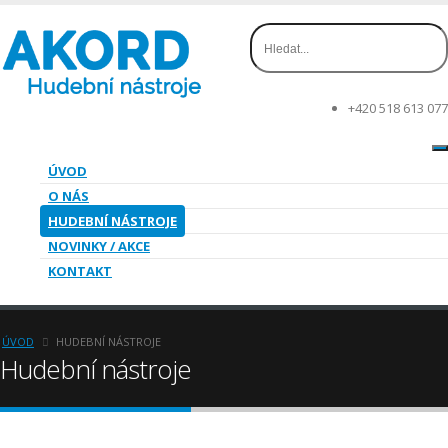
+420 518 613 077
ÚVOD
O NÁS
HUDEBNÍ NÁSTROJE
NOVINKY / AKCE
KONTAKT
ÚVOD
HUDEBNÍ NÁSTROJE
Hudební nástroje