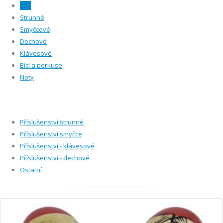
Vše
Strunné
Smyčcové
Dechové
Klávesové
Bicí a perkuse
Noty
Příslušenství strunné
Příslušenství smyčce
Příslušenství - klávesové
Příslušenství - dechové
Ostatní