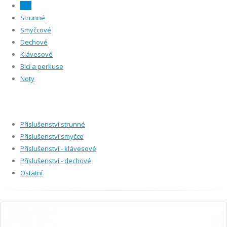
Vše
Strunné
Smyčcové
Dechové
Klávesové
Bicí a perkuse
Noty
Příslušenství strunné
Příslušenství smyčce
Příslušenství - klávesové
Příslušenství - dechové
Ostatní