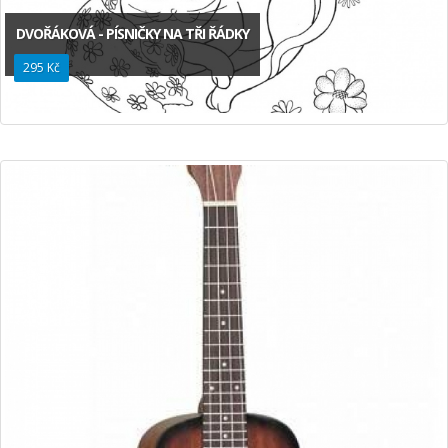
DVOŘÁKOVÁ - PÍSNIČKY NA TŘI ŘÁDKY
295 Kč