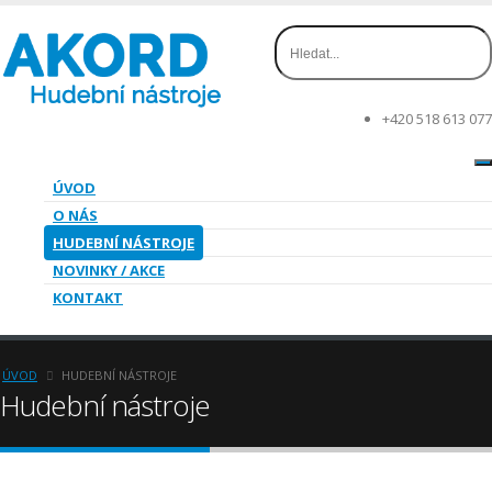
+420 518 613 077
ÚVOD
O NÁS
HUDEBNÍ NÁSTROJE
NOVINKY / AKCE
KONTAKT
ÚVOD
HUDEBNÍ NÁSTROJE
Hudební nástroje