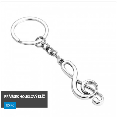
PŘÍVĚSEK HOUSLOVÝ KLÍČ
80 Kč