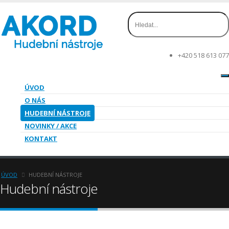
+420 518 613 077
ÚVOD
O NÁS
HUDEBNÍ NÁSTROJE
NOVINKY / AKCE
KONTAKT
ÚVOD
HUDEBNÍ NÁSTROJE
Hudební nástroje