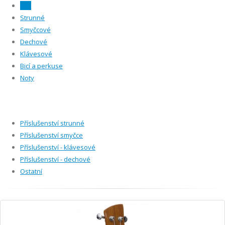
Vše
Strunné
Smyčcové
Dechové
Klávesové
Bicí a perkuse
Noty
Příslušenství strunné
Příslušenství smyčce
Příslušenství - klávesové
Příslušenství - dechové
Ostatní