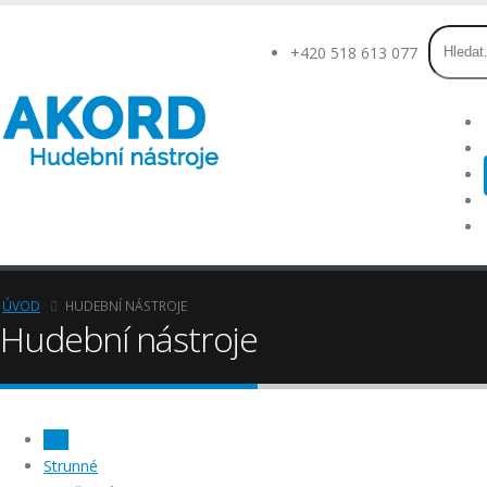
+420 518 613 077
ÚVOD
HUDEBNÍ NÁSTROJE
Hudební nástroje
Vše
Strunné