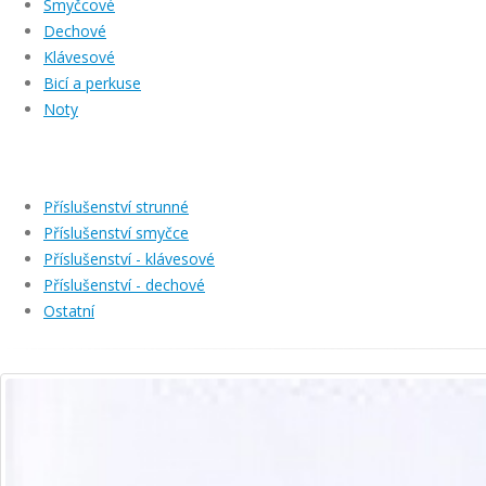
Smyčcové
Dechové
Klávesové
Bicí a perkuse
Noty
Příslušenství strunné
Příslušenství smyčce
Příslušenství - klávesové
Příslušenství - dechové
Ostatní