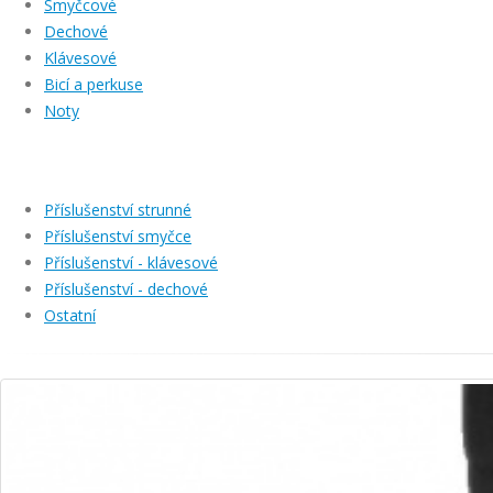
Smyčcové
Dechové
Klávesové
Bicí a perkuse
Noty
Příslušenství strunné
Příslušenství smyčce
Příslušenství - klávesové
Příslušenství - dechové
Ostatní