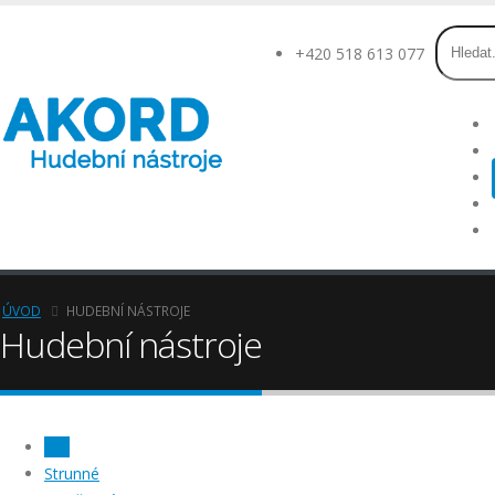
+420 518 613 077
ÚVOD
HUDEBNÍ NÁSTROJE
Hudební nástroje
Vše
Strunné