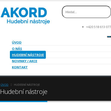
+420 518 613 077
ÚVOD
O NÁS
HUDEBNÍ NÁSTROJE
NOVINKY / AKCE
KONTAKT
ÚVOD
HUDEBNÍ NÁSTROJE
Hudební nástroje