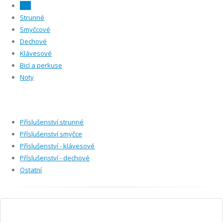
Vše
Strunné
Smyčcové
Dechové
Klávesové
Bicí a perkuse
Noty
Příslušenství strunné
Příslušenství smyčce
Příslušenství - klávesové
Příslušenství - dechové
Ostatní