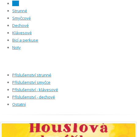
Vše
Strunné
Smyčcové
Dechové
Klávesové
Bicí a perkuse
Noty
Příslušenství strunné
Příslušenství smyčce
Příslušenství - klávesové
Příslušenství - dechové
Ostatní