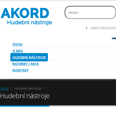
+420 518 613 077
ÚVOD
O NÁS
HUDEBNÍ NÁSTROJE
NOVINKY / AKCE
KONTAKT
ÚVOD
HUDEBNÍ NÁSTROJE
Hudební nástroje