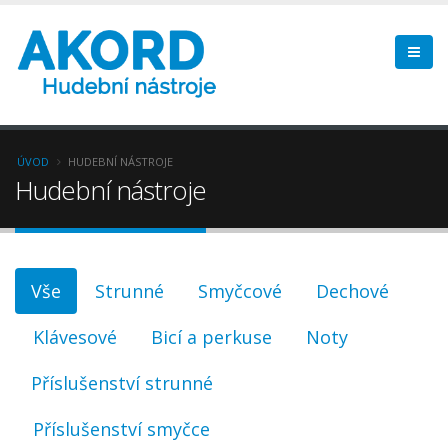
ÚVOD
HUDEBNÍ NÁSTROJE
Hudební nástroje
Vše
Strunné
Smyčcové
Dechové
Klávesové
Bicí a perkuse
Noty
Příslušenství strunné
Příslušenství smyčce