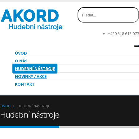
+420 518 613 077
ÚVOD
O NÁS
HUDEBNÍ NÁSTROJE
NOVINKY / AKCE
KONTAKT
ÚVOD
HUDEBNÍ NÁSTROJE
Hudební nástroje