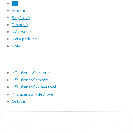
Vše
Strunné
Smyčcové
Dechové
Klávesové
Bicí a perkuse
Noty
Příslušenství strunné
Příslušenství smyčce
Příslušenství - klávesové
Příslušenství - dechové
Ostatní