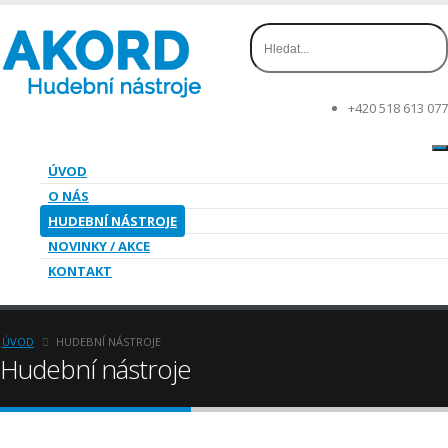
+420 518 613 077
ÚVOD
O NÁS
HUDEBNÍ NÁSTROJE
NOVINKY / AKCE
KONTAKT
ÚVOD
HUDEBNÍ NÁSTROJE
Hudební nástroje