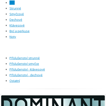
Vše
Strunné
Smyčcové
Dechové
Klávesové
Bicí a perkuse
Noty
Příslušenství strunné
Příslušenství smyčce
Příslušenství - klávesové
Příslušenství - dechové
Ostatní